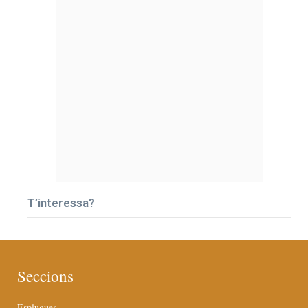
T’interessa?
Seccions
Esplugues