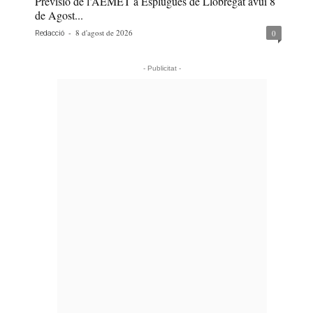
Previsió de l’AEMET a Esplugues de Llobregat avui 8
de Agost...
-
8 d'agost de 2026
0
Redacció
- Publicitat -