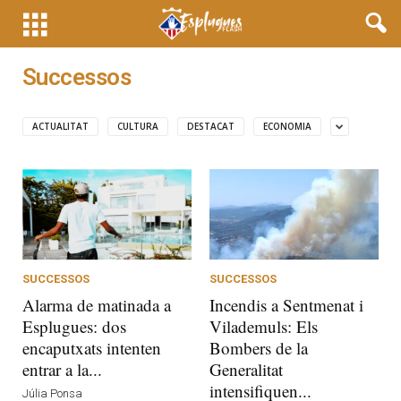
Successos
ACTUALITAT
CULTURA
DESTACAT
ECONOMIA
SUCCESSOS
SUCCESSOS
Alarma de matinada a
Incendis a Sentmenat i
Esplugues: dos
Vilademuls: Els
encaputxats intenten
Bombers de la
entrar a la...
Generalitat
intensifiquen...
Júlia Ponsa