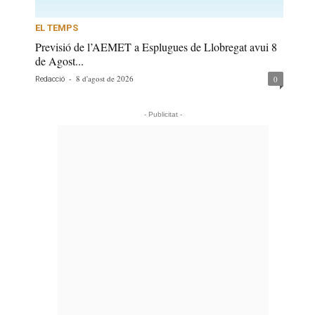
EL TEMPS
Previsió de l’AEMET a Esplugues de Llobregat avui 8
de Agost...
-
8 d'agost de 2026
0
Redacció
- Publicitat -