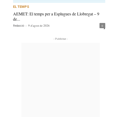
EL TEMPS
AEMET: El temps per a Esplugues de Llobregat – 9
de...
-
9 d'agost de 2026
0
Redacció
- Publicitat -