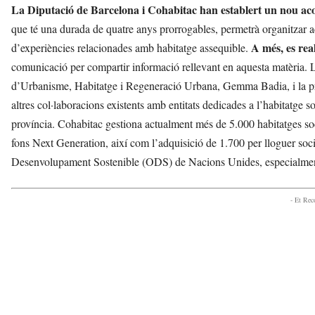
La Diputació de Barcelona i Cohabitac han establert un nou ac
que té una durada de quatre anys prorrogables, permetrà organitzar act
A més, es rea
d’experiències relacionades amb habitatge assequible.
comunicació per compartir informació rellevant en aquesta matèria. L
d’Urbanisme, Habitatge i Regeneració Urbana, Gemma Badia, i la p
altres col·laboracions existents amb entitats dedicades a l’habitatge s
província. Cohabitac gestiona actualment més de 5.000 habitatges soc
fons Next Generation, així com l’adquisició de 1.700 per lloguer soc
Desenvolupament Sostenible (ODS) de Nacions Unides, especialment en
- Et Re