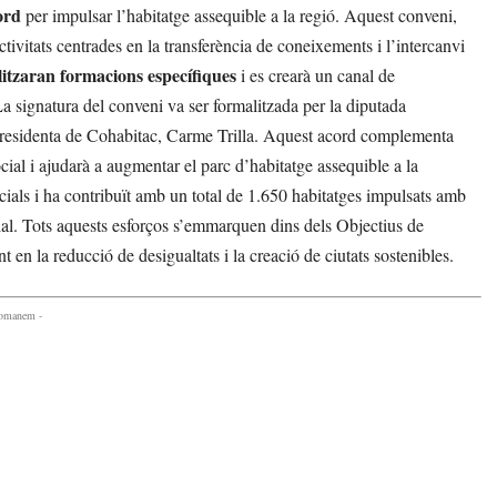
ord
per impulsar l’habitatge assequible a la regió. Aquest conveni,
ivitats centrades en la transferència de coneixements i l’intercanvi
litzaran formacions específiques
i es crearà un canal de
a signatura del conveni va ser formalitzada per la diputada
residenta de Cohabitac, Carme Trilla. Aquest acord complementa
ocial i ajudarà a augmentar el parc d’habitatge assequible a la
ials i ha contribuït amb un total de 1.650 habitatges impulsats amb
ial. Tots aquests esforços s’emmarquen dins dels Objectius de
 la reducció de desigualtats i la creació de ciutats sostenibles.
comanem -