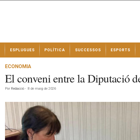
N
ESPLUGUES
POLÍTICA
SUCCESSOS
ESPORTS
o
t
í
ECONOMIA
c
El conveni entre la Diputació d
i
e
Por
Redacció
-
8 de maig de 2026
s
d
e
E
s
p
l
u