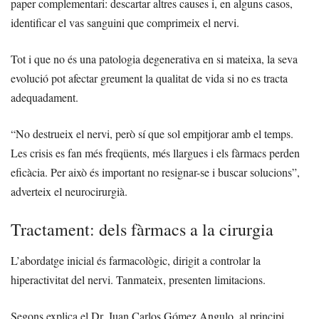
paper complementari: descartar altres causes i, en alguns casos,
identificar el vas sanguini que comprimeix el nervi.
Tot i que no és una patologia degenerativa en si mateixa, la seva
evolució pot afectar greument la qualitat de vida si no es tracta
adequadament.
“No destrueix el nervi, però sí que sol empitjorar amb el temps.
Les crisis es fan més freqüents, més llargues i els fàrmacs perden
eficàcia. Per això és important no resignar-se i buscar solucions”,
adverteix el neurocirurgià.
Tractament: dels fàrmacs a la cirurgia
L’abordatge inicial és farmacològic, dirigit a controlar la
hiperactivitat del nervi. Tanmateix, presenten limitacions.
Segons explica el Dr. Juan Carlos Gómez Angulo, al principi