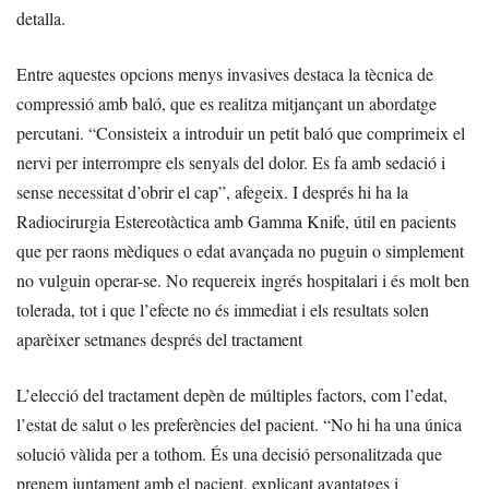
detalla.
Entre aquestes opcions menys invasives destaca la tècnica de
compressió amb baló, que es realitza mitjançant un abordatge
percutani. “Consisteix a introduir un petit baló que comprimeix el
nervi per interrompre els senyals del dolor. Es fa amb sedació i
sense necessitat d’obrir el cap”, afegeix. I després hi ha la
Radiocirurgia Estereotàctica amb Gamma Knife, útil en pacients
que per raons mèdiques o edat avançada no puguin o simplement
no vulguin operar-se. No requereix ingrés hospitalari i és molt ben
tolerada, tot i que l’efecte no és immediat i els resultats solen
aparèixer setmanes després del tractament
L’elecció del tractament depèn de múltiples factors, com l’edat,
l’estat de salut o les preferències del pacient. “No hi ha una única
solució vàlida per a tothom. És una decisió personalitzada que
prenem juntament amb el pacient, explicant avantatges i