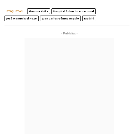
ETIQUETAS
Gamma Knife
Hospital Ruber Internacional
José Manuel Del Pozo
Juan Carlos Gómez Angulo
Madrid
- Publicitat -