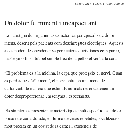
Doctor Juan Carlos Gómez Angulo
Un dolor fulminant i incapacitant
La neuràlgia del trigemin es caracteritza per episodis de dolor
intens, descrit pels pacients com descàrregues elèctriques. Aquests
atacs poden desencadenar-se per accions quotidianes com parlar,
mastegar o fins i tot pel simple frec de la pell o el vent a la cara.
“El problema és a la mielina, la capa que protegeix el nervi. Quan
es perd aquest ‘aïllament’, el nervi entra en una mena de
curtcircuit, de manera que estímuls normals desencadenen un
dolor desproporcionat”, assenyala l’especialista.
Els símptomes presenten característiques molt específiques: dolor
brusc i de curta durada, en forma de crisis repetides; localització
molt precisa en un costat de la cara; i l’existència de