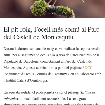
El pit-roig, l’ocell més comú al Parc
del Castell de Montesquiu
Durant la darrera setmana de maig es va realitzar la segona sessió
anual per al seguiment d’ocells a la Xarxa de Parcs Naturals de la
Diputació de Barcelona, concretament al Parc del Castell de
Montesquiu. Aquesta activitat forma part del projecte
SOCC
(Seguiment d’Ocells Comuns de Catalunya), en col·laboració amb
l’Institut Català d’Ornitologia.
En aquesta sortida, el protagonista va ser el pit-roig (
Erithacus
rubecula
), un ocell fàcilment reconeixible. La seva gran
abundància en aquesta època coincideix amb una fase intensa del