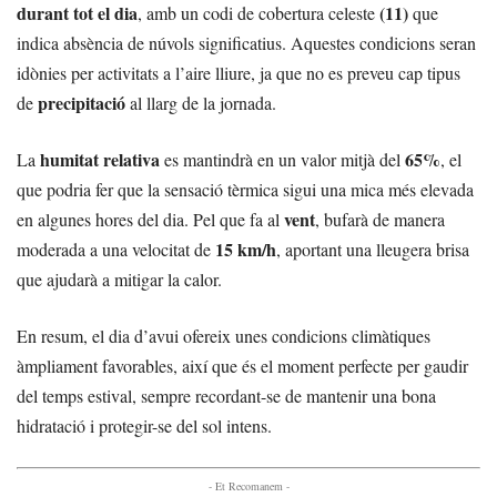
durant tot el dia
(11)
, amb un codi de cobertura celeste
que
indica absència de núvols significatius. Aquestes condicions seran
idònies per activitats a l’aire lliure, ja que no es preveu cap tipus
precipitació
de
al llarg de la jornada.
humitat relativa
65%
La
es mantindrà en un valor mitjà del
, el
que podria fer que la sensació tèrmica sigui una mica més elevada
vent
en algunes hores del dia. Pel que fa al
, bufarà de manera
15 km/h
moderada a una velocitat de
, aportant una lleugera brisa
que ajudarà a mitigar la calor.
En resum, el dia d’avui ofereix unes condicions climàtiques
àmpliament favorables, així que és el moment perfecte per gaudir
del temps estival, sempre recordant-se de mantenir una bona
hidratació i protegir-se del sol intens.
- Et Recomanem -