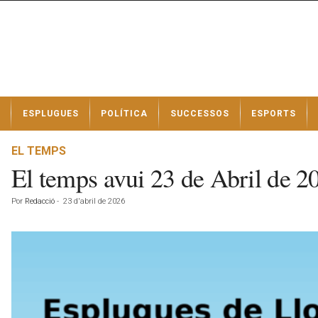
N
ESPLUGUES
POLÍTICA
SUCCESSOS
ESPORTS
o
t
í
EL TEMPS
c
El temps avui 23 de Abril de 
i
e
Por
Redacció
-
23 d'abril de 2026
s
d
e
E
s
p
l
u