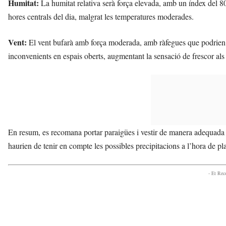
Humitat:
La humitat relativa serà força elevada, amb un índex del 80
hores centrals del dia, malgrat les temperatures moderades.
Vent:
El vent bufarà amb força moderada, amb ràfegues que podrien a
inconvenients en espais oberts, augmentant la sensació de frescor als 
En resum, es recomana portar paraigües i vestir de manera adequada p
haurien de tenir en compte les possibles precipitacions a l’hora de plani
- Et Re