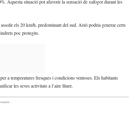
%. Aquesta situació pot afavorir la sensació de xafogor durant les
ssolir els 20 km/h, predominant del sud. Això podria generar certs
indrets poc protegits.
er a temperatures fresques i condicions ventoses. Els habitants
ficar les seves activitats a l’aire lliure.
comanem -