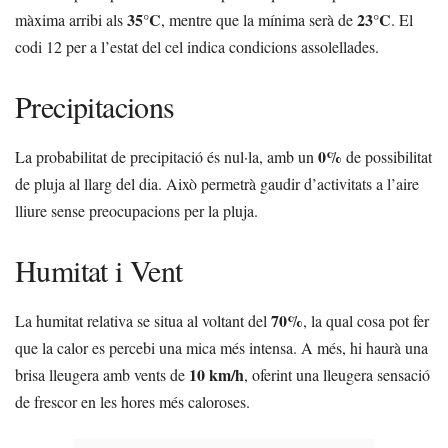
35°C
23°C
màxima arribi als
, mentre que la mínima serà de
. El
codi 12 per a l’estat del cel indica condicions assolellades.
Precipitacions
0%
La probabilitat de precipitació és nul·la, amb un
de possibilitat
de pluja al llarg del dia. Això permetrà gaudir d’activitats a l’aire
lliure sense preocupacions per la pluja.
Humitat i Vent
70%
La humitat relativa se situa al voltant del
, la qual cosa pot fer
que la calor es percebi una mica més intensa. A més, hi haurà una
10 km/h
brisa lleugera amb vents de
, oferint una lleugera sensació
de frescor en les hores més caloroses.