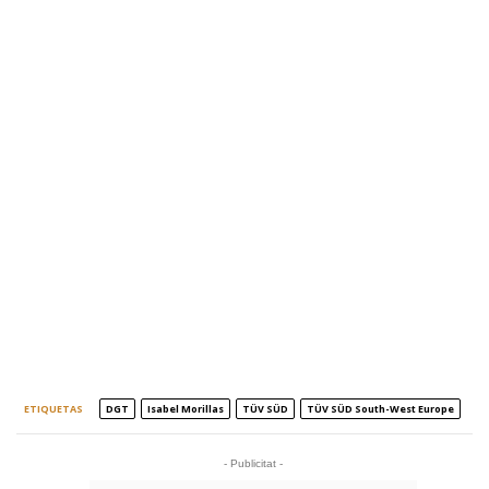
ETIQUETAS
DGT
Isabel Morillas
TÜV SÜD
TÜV SÜD South-West Europe
- Publicitat -