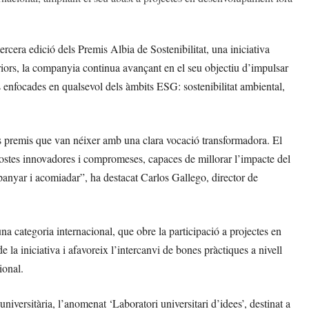
rcera edició dels Premis Albia de Sostenibilitat, una iniciativa
eriors, la companyia continua avançant en el seu objectiu d’impulsar
s enfocades en qualsevol dels àmbits ESG: sostenibilitat ambiental,
s premis que van néixer amb una clara vocació transformadora. El
postes innovadores i compromeses, capaces de millorar l’impacte del
mpanyar i acomiadar”, ha destacat Carlos Gallego, director de
una categoria internacional, que obre la participació a projectes en
la iniciativa i afavoreix l’intercanvi de bones pràctiques a nivell
ional.
niversitària, l’anomenat ‘Laboratori universitari d’idees’, destinat a