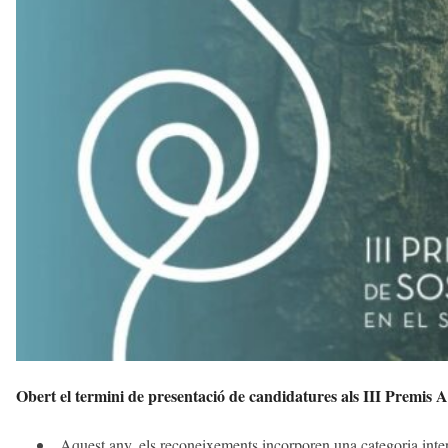
g
u
e
s
d
e
L
l
o
b
r
e
g
a
t
a
v
u
i
Obert el termini de presentació de candidatures als III Premis Al
Aquest any, els reconeixements incorporen una categoria inter