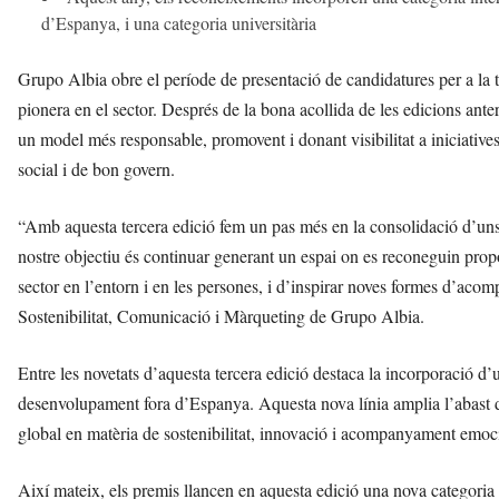
d’Espanya, i una categoria universitària
Grupo Albia obre el període de presentació de candidatures per a la te
pionera en el sector. Després de la bona acollida de les edicions ant
un model més responsable, promovent i donant visibilitat a iniciative
social i de bon govern.
“Amb aquesta tercera edició fem un pas més en la consolidació d’un
nostre objectiu és continuar generant un espai on es reconeguin pro
sector en l’entorn i en les persones, i d’inspirar noves formes d’aco
Sostenibilitat, Comunicació i Màrqueting de Grupo Albia.
Entre les novetats d’aquesta tercera edició destaca la incorporació d’
desenvolupament fora d’Espanya. Aquesta nova línia amplia l’abast de 
global en matèria de sostenibilitat, innovació i acompanyament emoc
Així mateix, els premis llancen en aquesta edició una nova categoria u