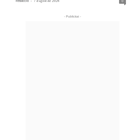
-
7 d'agost de 2026
0
Redacció
- Publicitat -