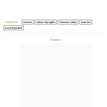
ETIQUETAS
Arconte
Callao City Lights
Cinemes Callao
Gran Via
Josué Reyzabal
- Publicitat -