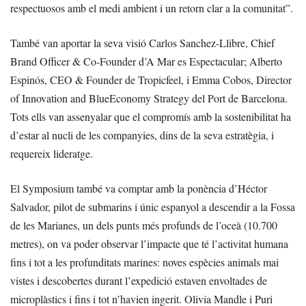
respectuosos amb el medi ambient i un retorn clar a la comunitat”.
També van aportar la seva visió Carlos Sanchez-Llibre, Chief
Brand Officer & Co-Founder d’A Mar es Espectacular; Alberto
Espinós, CEO & Founder de Tropicfeel, i Emma Cobos, Director
of Innovation and BlueEconomy Strategy del Port de Barcelona.
Tots ells van assenyalar que el compromís amb la sostenibilitat ha
d’estar al nucli de les companyies, dins de la seva estratègia, i
requereix lideratge.
El Symposium també va comptar amb la ponència d’Héctor
Salvador, pilot de submarins i únic espanyol a descendir a la Fossa
de les Marianes, un dels punts més profunds de l’oceà (10.700
metres), on va poder observar l’impacte que té l’activitat humana
fins i tot a les profunditats marines: noves espècies animals mai
vistes i descobertes durant l’expedició estaven envoltades de
microplàstics i fins i tot n’havien ingerit. Olivia Mandle i Puri