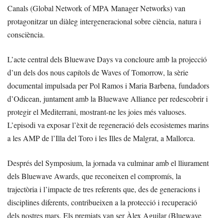
Canals (Global Network of MPA Manager Networks) van
protagonitzar un diàleg intergeneracional sobre ciència, natura i
consciència.
L’acte central dels Bluewave Days va concloure amb la projecció
d’un dels dos nous capítols de Waves of Tomorrow, la sèrie
documental impulsada per Pol Ramos i Maria Barbena, fundadors
d’Odicean, juntament amb la Bluewave Alliance per redescobrir i
protegir el Mediterrani, mostrant-ne les joies més valuoses.
L’episodi va exposar l’èxit de regeneració dels ecosistemes marins
a les AMP de l’Illa del Toro i les Illes de Malgrat, a Mallorca.
Després del Symposium, la jornada va culminar amb el lliurament
dels Bluewave Awards, que reconeixen el compromís, la
trajectòria i l’impacte de tres referents que, des de generacions i
disciplines diferents, contribueixen a la protecció i recuperació
dels nostres mars. Els premiats van ser Àlex Aguilar (Bluewave