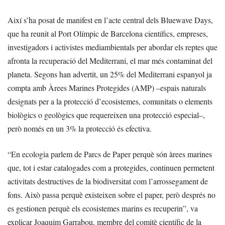
Així s’ha posat de manifest en l’acte central dels Bluewave Days,
que ha reunit al Port Olímpic de Barcelona científics, empreses,
investigadors i activistes mediambientals per abordar els reptes que
afronta la recuperació del Mediterrani, el mar més contaminat del
planeta. Segons han advertit, un 25% del Mediterrani espanyol ja
compta amb Àrees Marines Protegides (AMP) –espais naturals
designats per a la protecció d’ecosistemes, comunitats o elements
biològics o geològics que requereixen una protecció especial–,
però només en un 3% la protecció és efectiva.
“En ecologia parlem de Parcs de Paper perquè són àrees marines
que, tot i estar catalogades com a protegides, continuen permetent
activitats destructives de la biodiversitat com l’arrossegament de
fons. Això passa perquè existeixen sobre el paper, però després no
es gestionen perquè els ecosistemes marins es recuperin”, va
explicar Joaquim Garrabou, membre del comitè científic de la