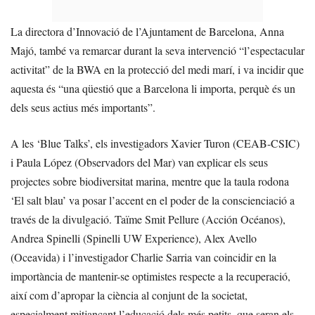
La directora d’Innovació de l’Ajuntament de Barcelona, Anna
Majó, també va remarcar durant la seva intervenció “l’espectacular
activitat” de la BWA en la protecció del medi marí, i va incidir que
aquesta és “una qüestió que a Barcelona li importa, perquè és un
dels seus actius més importants”.
A les ‘Blue Talks’, els investigadors Xavier Turon (CEAB-CSIC)
i Paula López (Observadors del Mar) van explicar els seus
projectes sobre biodiversitat marina, mentre que la taula rodona
‘El salt blau’ va posar l’accent en el poder de la conscienciació a
través de la divulgació. Taïme Smit Pellure (Acción Océanos),
Andrea Spinelli (Spinelli UW Experience), Alex Avello
(Oceavida) i l’investigador Charlie Sarria van coincidir en la
importància de mantenir-se optimistes respecte a la recuperació,
així com d’apropar la ciència al conjunt de la societat,
especialment mitjançant l’educació dels més petits, que seran els