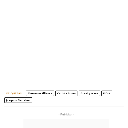
ETIQUETAS
Bluewave Alliance
Carlota Bruna
Gravity Wave
ISDIN
Joaquim Garrabou
- Publicitat -