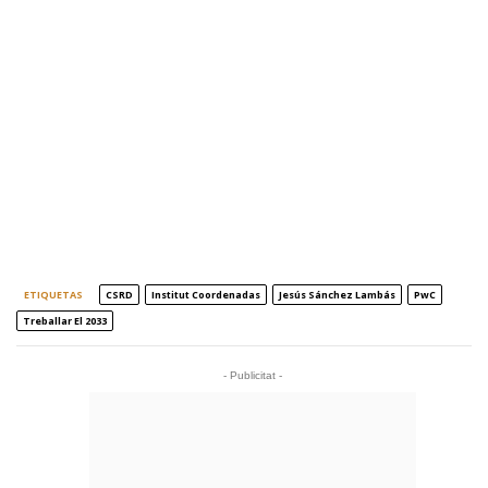
ETIQUETAS
CSRD
Institut Coordenadas
Jesús Sánchez Lambás
PwC
Treballar El 2033
- Publicitat -