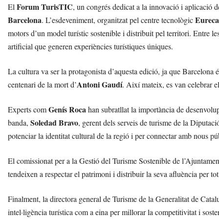
Forum TurisTIC
El
, un congrés dedicat a la innovació i aplicació de
Barcelona
Eureca
. L’esdeveniment, organitzat pel centre tecnològic
motors d’un model turístic sostenible i distribuit pel territori. Entre 
artificial que generen experiències turístiques úniques.
La cultura va ser la protagonista d’aquesta edició, ja que Barcelona 
Antoni Gaudí
centenari de la mort d’
. Així mateix, es van celebrar e
Genís Roca
Experts com
han subratllat la importància de desenvolupa
Soledad Bravo
banda,
, gerent dels serveis de turisme de la Diputaci
potenciar la identitat cultural de la regió i per connectar amb nous pú
El comissionat per a la Gestió del Turisme Sostenible de l’Ajuntame
tendeixen a respectar el patrimoni i distribuir la seva afluència per to
Finalment, la directora general de Turisme de la Generalitat de Cata
intel·ligència turística com a eina per millorar la competitivitat i sosten