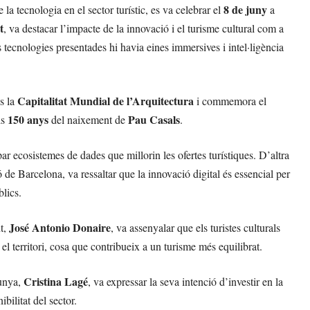
8 de juny
 la tecnologia en el sector turístic, es va celebrar el
a
t
, va destacar l’impacte de la innovació i el turisme cultural com a
les tecnologies presentades hi havia eines immersives i intel·ligència
Capitalitat Mundial de l’Arquitectura
és la
i commemora el
150 anys
Pau Casals
ls
del naixement de
.
r ecosistemes de dades que millorin les ofertes turístiques. D’altra
ó de Barcelona, va ressaltar que la innovació digital és essencial per
blics.
José Antonio Donaire
nt,
, va assenyalar que els turistes culturals
t el territori, cosa que contribueix a un turisme més equilibrat.
Cristina Lagé
lunya,
, va expressar la seva intenció d’investir en la
ibilitat del sector.