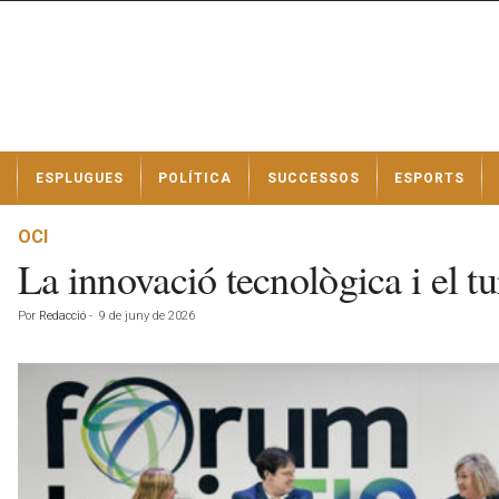
N
ESPLUGUES
POLÍTICA
SUCCESSOS
ESPORTS
o
t
í
OCI
c
La innovació tecnològica i el tur
i
e
Por
Redacció
-
9 de juny de 2026
s
d
e
E
s
p
l
u