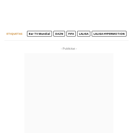
ETIQUETAS
Bar TV Mundial
DAZN
FIFA
LALIGA
LALIGA HYPERMOTION
- Publicitat -