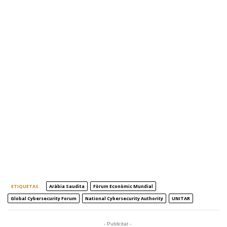
ETIQUETAS
Aràbia Saudita
Fòrum Econòmic Mundial
Global Cybersecurity Forum
National Cybersecurity Authority
UNITAR
- Publicitat -