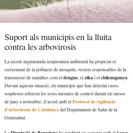
Suport als municipis en la lluita
contra les arbovirosis
La recent augmentada temperatura ambiental ha propiciat el
creixement de la població de mosquits, vectors responsables de la
dengue
zika
chikungunya
transmissió de malalties com el
, el
i el
.
Davant aquesta situació, els municipis que han detectat casos
sospitosos reforcen les seves mesures de control durant els mesos
Protocol de vigilància
de juny a novembre, d’acord amb el
d’arbovirosis de Catalunya
del Departament de Salut de la
Generalitat.
Diputació de Barcelona
La
ha establert un conveni amb el Servei