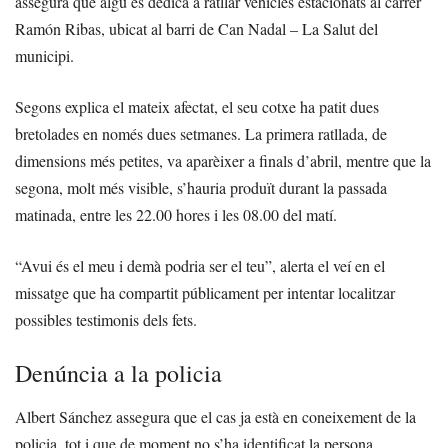
assegura que algú es dedica a ratllar vehicles estacionats al carrer
Ramón Ribas, ubicat al barri de Can Nadal – La Salut del
municipi.
Segons explica el mateix afectat, el seu cotxe ha patit dues
bretolades en només dues setmanes. La primera ratllada, de
dimensions més petites, va aparèixer a finals d’abril, mentre que la
segona, molt més visible, s’hauria produït durant la passada
matinada, entre les 22.00 hores i les 08.00 del matí.
“Avui és el meu i demà podria ser el teu”, alerta el veí en el
missatge que ha compartit públicament per intentar localitzar
possibles testimonis dels fets.
Denúncia a la policia
Albert Sánchez assegura que el cas ja està en coneixement de la
policia, tot i que de moment no s’ha identificat la persona