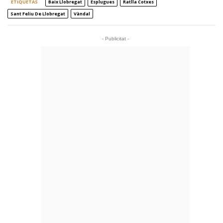
ETIQUETAS
Baix Llobregat
Esplugues
Ratlla Cotxes
Sant Feliu De Llobregat
Vàndal
- Publicitat -