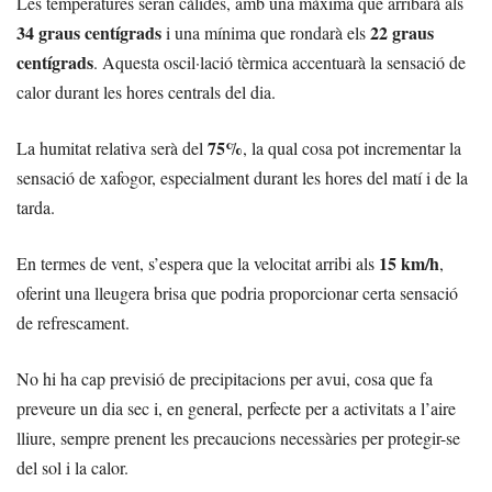
Les temperatures seran càlides, amb una màxima que arribarà als
34 graus centígrads
22 graus
i una mínima que rondarà els
centígrads
. Aquesta oscil·lació tèrmica accentuarà la sensació de
calor durant les hores centrals del dia.
75%
La humitat relativa serà del
, la qual cosa pot incrementar la
sensació de xafogor, especialment durant les hores del matí i de la
tarda.
15 km/h
En termes de vent, s’espera que la velocitat arribi als
,
oferint una lleugera brisa que podria proporcionar certa sensació
de refrescament.
No hi ha cap previsió de precipitacions per avui, cosa que fa
preveure un dia sec i, en general, perfecte per a activitats a l’aire
lliure, sempre prenent les precaucions necessàries per protegir-se
del sol i la calor.