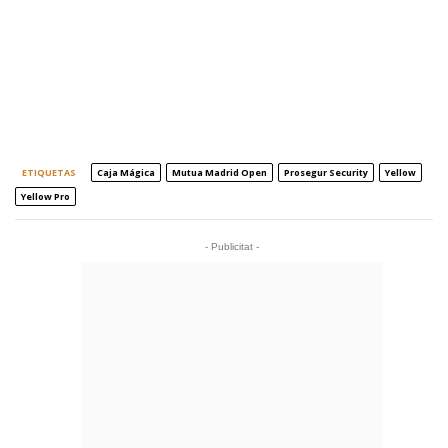
ETIQUETAS
Caja Mágica
Mutua Madrid Open
Prosegur Security
Yellow
Yellow Pro
- Publicitat -