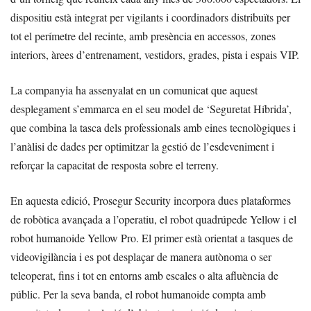
dispositiu està integrat per vigilants i coordinadors distribuïts per
tot el perímetre del recinte, amb presència en accessos, zones
interiors, àrees d’entrenament, vestidors, grades, pista i espais VIP.
La companyia ha assenyalat en un comunicat que aquest
desplegament s’emmarca en el seu model de ‘Seguretat Híbrida’,
que combina la tasca dels professionals amb eines tecnològiques i
l’anàlisi de dades per optimitzar la gestió de l’esdeveniment i
reforçar la capacitat de resposta sobre el terreny.
En aquesta edició, Prosegur Security incorpora dues plataformes
de robòtica avançada a l’operatiu, el robot quadrúpede Yellow i el
robot humanoide Yellow Pro. El primer està orientat a tasques de
videovigilància i es pot desplaçar de manera autònoma o ser
teleoperat, fins i tot en entorns amb escales o alta afluència de
públic. Per la seva banda, el robot humanoide compta amb