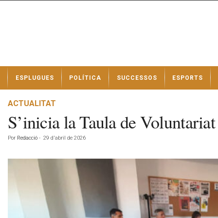
N
ESPLUGUES
POLÍTICA
SUCCESSOS
ESPORTS
o
t
í
ACTUALITAT
c
S’inicia la Taula de Voluntaria
i
e
Por
Redacció
-
29 d'abril de 2026
s
d
e
E
s
p
l
u