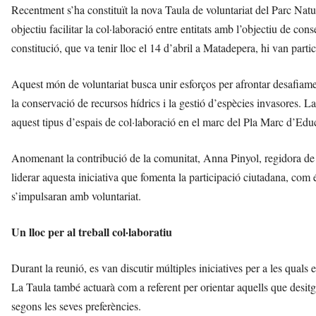
Recentment s’ha constituït la nova Taula de voluntariat del Parc Nat
objectiu facilitar la col·laboració entre entitats amb l’objectiu de con
constitució, que va tenir lloc el 14 d’abril a Matadepera, hi van partici
Aquest món de voluntariat busca unir esforços per afrontar desafiam
la conservació de recursos hídrics i la gestió d’espècies invasores. L
aquest tipus d’espais de col·laboració en el marc del Pla Marc d’Edu
Anomenant la contribució de la comunitat, Anna Pinyol, regidora de 
liderar aquesta iniciativa que fomenta la participació ciutadana, com 
s’impulsaran amb voluntariat.
Un lloc per al treball col·laboratiu
Durant la reunió, es van discutir múltiples iniciatives per a les quals 
La Taula també actuarà com a referent per orientar aquells que desitgi
segons les seves preferències.