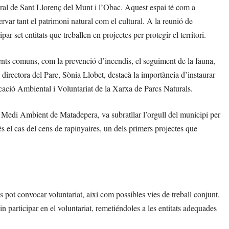
ural de Sant Llorenç del Munt i l’Obac. Aquest espai té com a
servar tant el patrimoni natural com el cultural. A la reunió de
par set entitats que treballen en projectes per protegir el territori.
ents comuns, com la prevenció d’incendis, el seguiment de la fauna,
a directora del Parc, Sònia Llobet, destacà la importància d’instaurar
cació Ambiental i Voluntariat de la Xarxa de Parcs Naturals.
Medi Ambient de Matadepera, va subratllar l’orgull del municipi per
és el cas del cens de rapinyaires, un dels primers projectes que
es pot convocar voluntariat, així com possibles vies de treball conjunt.
n participar en el voluntariat, remetiéndoles a les entitats adequades