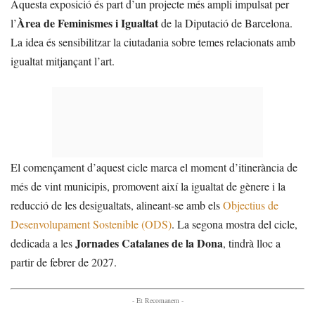
Aquesta exposició és part d’un projecte més ampli impulsat per
Àrea de Feminismes i Igualtat
l’
de la Diputació de Barcelona.
La idea és sensibilitzar la ciutadania sobre temes relacionats amb
igualtat mitjançant l’art.
El començament d’aquest cicle marca el moment d’itinerància de
més de vint municipis, promovent així la igualtat de gènere i la
reducció de les desigualtats, alineant-se amb els
Objectius de
Desenvolupament Sostenible (ODS)
. La segona mostra del cicle,
Jornades Catalanes de la Dona
dedicada a les
, tindrà lloc a
partir de febrer de 2027.
- Et Recomanem -