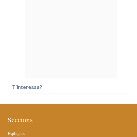
T’interessa?
Seccions
Esplugues