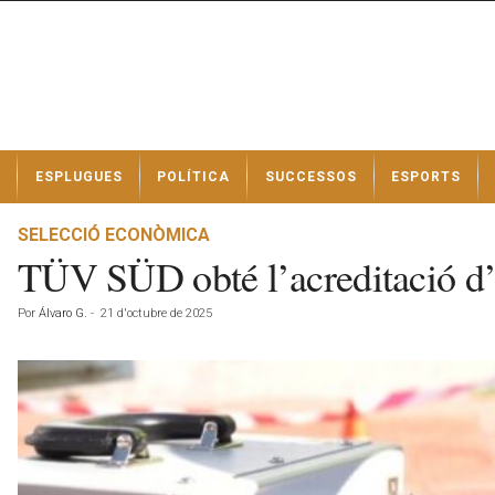
N
ESPLUGUES
POLÍTICA
SUCCESSOS
ESPORTS
o
t
í
SELECCIÓ ECONÒMICA
c
TÜV SÜD obté l’acreditació d’
i
e
Por
Álvaro G.
-
21 d'octubre de 2025
s
d
e
E
s
p
l
u