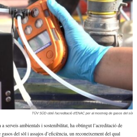
TÜV SÜD obté l’acreditació d’ENAC per al mostreig de gasos del sòl
rveis ambientals i sostenibilitat, ha obtingut l’acreditació de
gasos del sòl i assajos d’eficiència, un reconeixement del qual