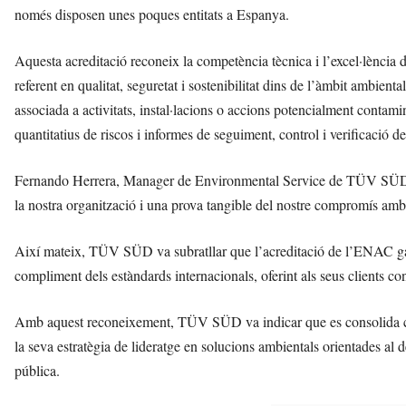
només disposen unes poques entitats a Espanya.
Aquesta acreditació reconeix la competència tècnica i l’excel·lènci
referent en qualitat, seguretat i sostenibilitat dins de l’àmbit ambienta
associada a activitats, instal·lacions o accions potencialment contamin
quantitatius de riscos i informes de seguiment, control i verificació 
Fernando Herrera, Manager de Environmental Service de TÜV SÜD, va
la nostra organització i una prova tangible del nostre compromís amb la
Així mateix, TÜV SÜD va subratllar que l’acreditació de l’ENAC garante
compliment dels estàndards internacionals, oferint als seus clients con
Amb aquest reconeixement, TÜV SÜD va indicar que es consolida com 
la seva estratègia de lideratge en solucions ambientals orientades al d
pública.