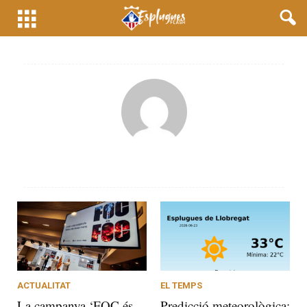
ACTUALITAT
EL TEMPS
La campanya ‘FOC és
Predicció meteorològica: